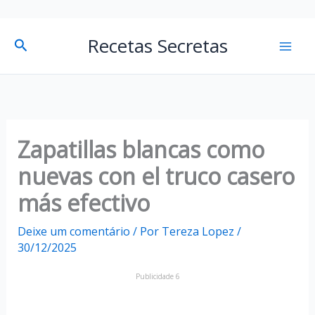
P
Mai
Recetas Secretas
Pesquisar
e
Men
s
q
u
i
Zapatillas blancas como
s
nuevas con el truco casero
a
más efectivo
r
Deixe um comentário
/ Por
Tereza Lopez
/
30/12/2025
Publicidade 6