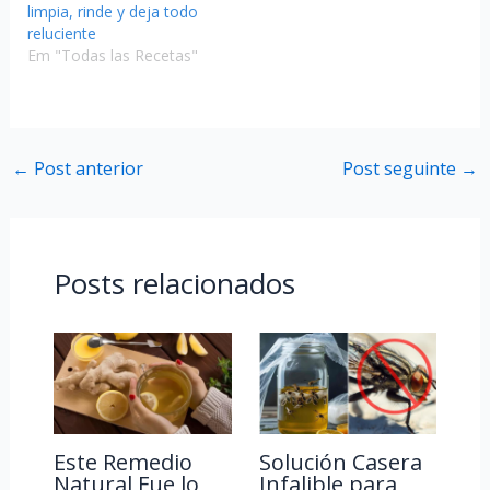
limpia, rinde y deja todo
reluciente
Em "Todas las Recetas"
←
Post anterior
Post seguinte
→
Posts relacionados
Este Remedio
Solución Casera
Natural Fue lo
Infalible para