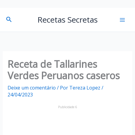
P
Mai
Recetas Secretas
Pesquisar
e
Men
s
q
u
i
Receta de Tallarines
s
Verdes Peruanos caseros
a
Deixe um comentário
/ Por
Tereza Lopez
/
r
24/04/2023
Publicidade 6