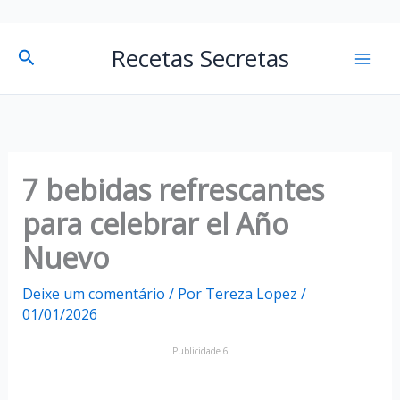
P
Mai
Recetas Secretas
Pesquisar
e
Men
s
q
u
i
7 bebidas refrescantes
s
para celebrar el Año
a
Nuevo
r
Deixe um comentário
/ Por
Tereza Lopez
/
01/01/2026
Publicidade 6