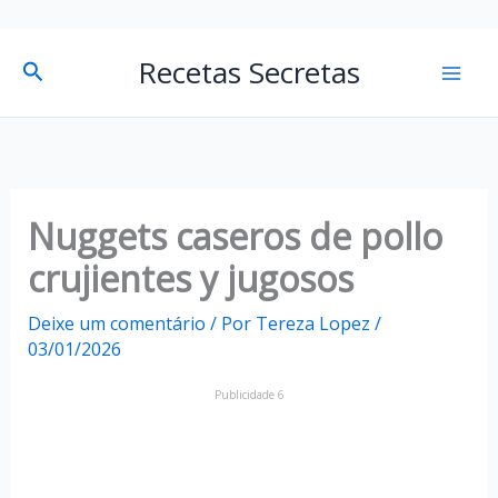
P
Mai
Recetas Secretas
Pesquisar
e
Men
s
q
u
i
Nuggets caseros de pollo
s
crujientes y jugosos
a
Deixe um comentário
/ Por
Tereza Lopez
/
r
03/01/2026
Publicidade 6