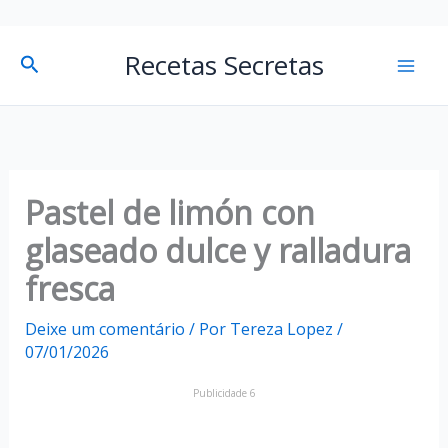
P
Mai
Recetas Secretas
Pesquisar
e
Men
s
q
u
i
Pastel de limón con
s
glaseado dulce y ralladura
a
fresca
r
Deixe um comentário
/ Por
Tereza Lopez
/
07/01/2026
Publicidade 6