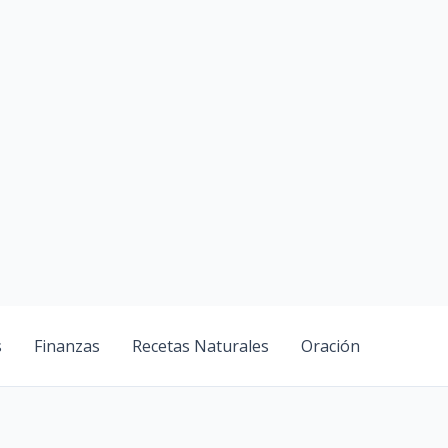
P
s
Finanzas
Recetas Naturales
Oración
e
s
q